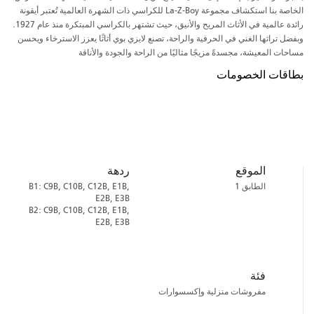
الخاصة بنا استكشاف مجموعة La-Z-Boy للكراسي ذات الشهرة العالمية تُعتبر أيقونة
رائدة عالمية في الأثاث المريح والأنيق، حيث تشتهر بالكراسي المبتكرة منذ عام 1927.
وبفضل تراثها الغني في الحرفية والراحة، تصنع لايزي بوي أثاثًا يعزز الاسترخاء ويحسن
مساحات المعيشة، مجسدةً مزيجًا مثاليًا من الراحة والجودة والأناقة
بطاقات الخصومات
الموقع
ردهة
الطابق 1
B1: C9B, C10B, C12B, E1B,
E2B, E3B
B2: C9B, C10B, C12B, E1B,
E2B, E3B
فئة
مفروشات منزلية وإكسسوارات