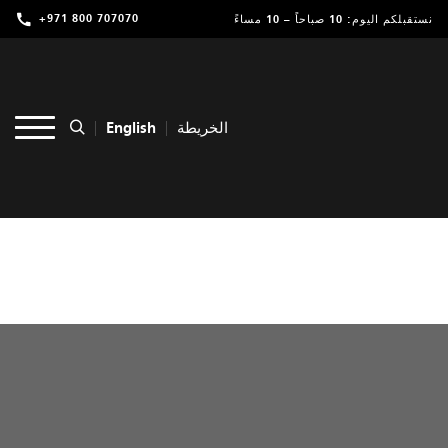
+971 800 707070
نستقبلكم اليوم: 10 صباحاً – 10 مساءً
تسوق
ترفيه
English
الخريطة
مطاعم ومقاهي
عروض وفعاليات
خدمات
موقعنا
التأجير