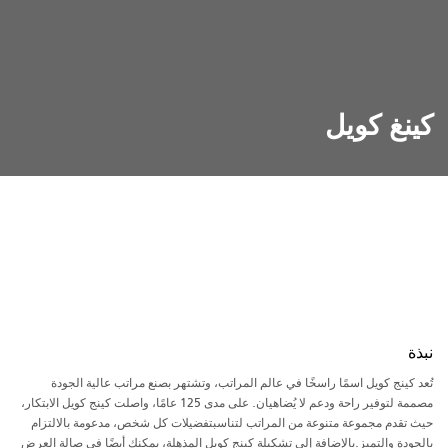
كينغ كويل
نبذة
تُعد كينج كويل اسمًا راسخًا في عالم المراتب، وتشتهر بصنع مراتب عالية الجودة
مصممة لتوفير راحة ودعم لا يُضاهيان. على مدى 125 عامًا، واصلت كينج كويل الابتكار،
حيث تقدم مجموعة متنوعة من المراتب لتناسبتفضيلات كل شخص، مدعومة بالالتزام
بالجودة والتميز.بالإضافة إلى تشكيلة كينج كويل المذهلة، يمكنك أيضًا في صالة العرض