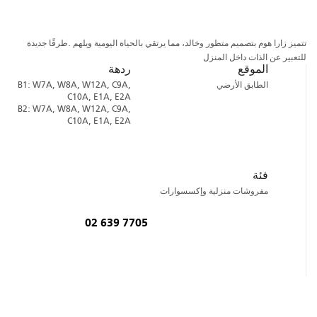
تتمیز زارا ھوم بتصمیم متطور وخالد، مما یرتقي بالحیاة الیومیة ویلھم .طرقًا جدیدة
للتعبیر عن الذات داخل المنزل
الموقع
ردهة
الطابق الأرضي
B1: W7A, W8A, W12A, C9A,
C10A, E1A, E2A
B2: W7A, W8A, W12A, C9A,
C10A, E1A, E2A
فئة
مفروشات منزلية وإكسسوارات
02 639 7705