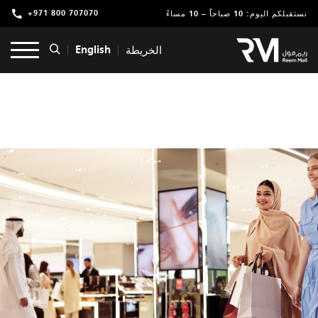
+971 800 707070
نستقبلكم اليوم: 10 صباحاً – 10 مساءً
تسوق
English
الخريطة
ترفيه
مطاعم ومقاهي
عروض وفعاليات
خدمات
موقعنا
التأجير