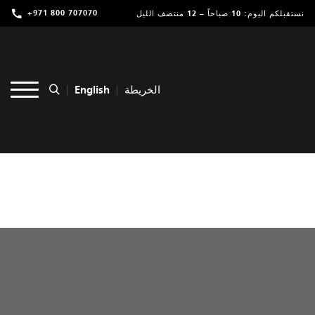
+971 800 707070
نستقبلكم اليوم: 10 صباحاً – 12 منتصف الليل
تسوق
ترفيه
English
الخريطة
مطاعم ومقاهي
عروض وفعاليات
خدمات
موقعنا
التأجير