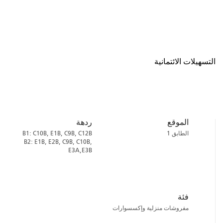
التسهيلات الائتمانية
الموقع
ردهة
الطابق 1
B1: C10B, E1B, C9B, C12B
B2: E1B, E2B, C9B, C10B,
E3A,E3B
فئة
مفروشات منزلية وإكسسوارات