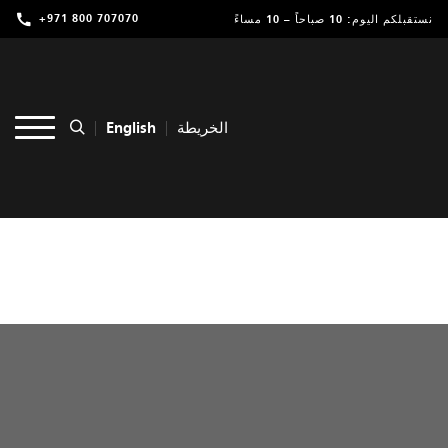
+971 800 707070
نستقبلكم اليوم: 10 صباحاً – 10 مساءً
تسوق
ترفيه
English
الخريطة
مطاعم ومقاهي
عروض وفعاليات
خدمات
موقعنا
التأجير