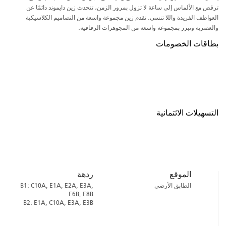
ترقص مع الألماس إلى ساعة لا تزول بمرور الزمن، تتحدث زين دايموند دائمًا عن
العواطف الفريدة واللا تنسى. تقدم زين مجموعة واسعة من التصاميم الكلاسيكية
والعصرية وتبرز بمجموعة واسعة من المجوهرات الزفافية.
بطاقات الخصومات
التسهيلات الائتمانية
الموقع
ردهة
الطابق الأرضي
B1: C10A, E1A, E2A, E3A,
E6B, E8B
B2: E1A, C10A, E3A, E3B