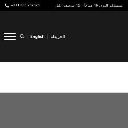
+971 800 707070
نستقبلكم اليوم: 10 صباحاً – 12 منتصف الليل
تسوق
ترفيه
English
الخريطة
مطاعم ومقاهي
عروض وفعاليات
خدمات
موقعنا
التأجير