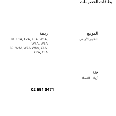
بطاقات الخصومات
الموقع
ردهة
الطابق الأرضي
B1: C1A, C2A, C3A, W6A,
W7A, W8A
B2: W6A,W7A,W8A, C1A,
C2A, C3A
فئة
أزياء - النساء
02 691 0471