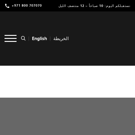
+971 800 707070
نستقبلكم اليوم: 10 صباحاً – 12 منتصف الليل
تسوق
ترفيه
English
الخريطة
مطاعم ومقاهي
عروض وفعاليات
خدمات
موقعنا
التأجير