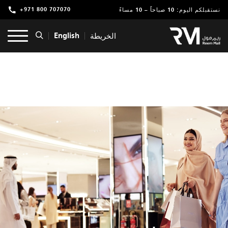
+971 800 707070
نستقبلكم اليوم: 10 صباحاً – 10 مساءً
تسوق
English
الخريطة
ترفيه
مطاعم ومقاهي
عروض وفعاليات
خدمات
موقعنا
التأجير