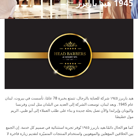
1945 هيد باربرز
هيد باربرز ١٩٤٥ شركة للعناية بالرجال، تتمتع بخبرة 78 عامًا، تأسست في بيروت، لبنان
عام 1945. وبعد لبنان، توسعت الشركة إلى العديد من البلدان مثل لندن وفرنسا
واليونان وإيرلندا والآن تصل بحلة جديدة و بناء على طلب العملاء إلى أبو ظبي، الريم
مول خصّيصًا
كما هو الحال دائمًا،هيد باربرز ١٩٤٥ تّوفر تجربة استثنائية في صميم كل خدمة. إن الجمع
بين الحلاقين المؤهلين والموهوبين واستخدام المنتجات المتميّزة لتقديم زيارة فاخرة لا