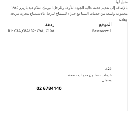
مثيل لها.
بالإضافة إلى تقديم خدمة عالية الجودة للأولاد وللرجل اليوميّ، تقدّم هيد باربرز ١٩٤٥
مجموعة واسعة من خدمات السبا مع خبراء للسماح للرجل بالاستمتاع بتجربة مريحة
وهادئة
الموقع
ردهة
B1: C3A,C8A/ B2: C9A, C10A
Basement 1
فئة
خدمات - صالون خدمات - صحة
وجمال
02 6784140