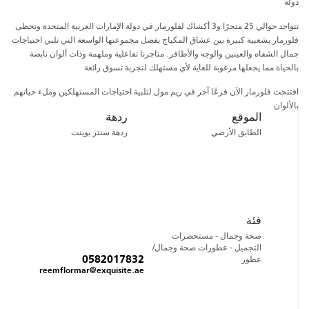
دولة
تتواجد حوالي 25 متجرًا و3 أكشاك لفلورمار في دولة الإمارات العربية المتحدة وتحظى
فلورمار بشعبية كبيرة بين عشاق المكياج بفضل مجموعتها الواسعة التي تلبي احتياجات
جمال الشفاه والعينين والوجه والأظافر. متاجرنا تفاعلية وملهمة وذات ألوان نابضة
بالحياة مما يجعلها مرغوبة للغاية لأي مستهلك لتجربة تسوق رائعة
افتتحت فلورمار الآن فرعًا آخر في ريم مول لتلبية احتياجات المستهلكين وملء حياتهم
بالألوان
الموقع
ردهة
الطابق الأرضي
ردهة سنتر بوينت
فئة
صحة وجمال - مستحضرات
التجميل - عطورات صحة وجمال/
عطور
0582017832
reemflormar@exquisite.ae