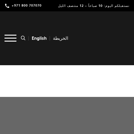
+971 800 707070
نستقبلكم اليوم: 10 صباحاً – 12 منتصف الليل
تسوق
ترفيه
English
الخريطة
مطاعم ومقاهي
عروض وفعاليات
خدمات
موقعنا
التأجير