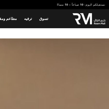
نستقبلكم اليوم: 10 صباحاً – 10 مساءً
تسوق
ترفيه
مطاعم ومق