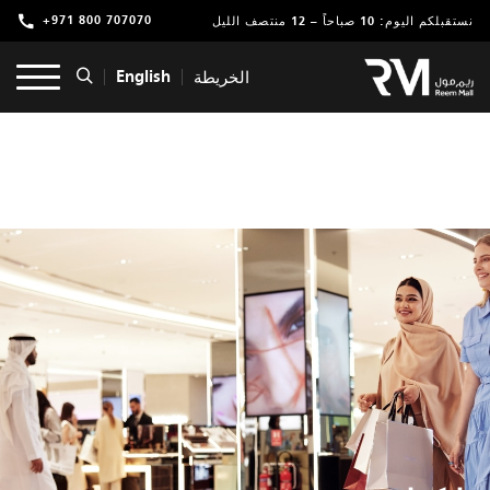
+971 800 707070
نستقبلكم اليوم: 10 صباحاً – 12 منتصف الليل
تسوق
English
الخريطة
ترفيه
مطاعم ومقاهي
عروض وفعاليات
خدمات
موقعنا
التأجير