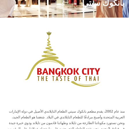
بانكوك سيتي
منذ عام 2002، يقدم مطعم بانكوك سيتي الطعام التايلاندي الأصيل في دولة الإمارات
العربية المتحدة وأصبح مرادفًا للطعام التايلاندي في البلاد. شغفنا هو الطعام الجيد،
ونحن نستورد مكوناتنا الطازجة من تايلاند وطهاتنا قادمون من تايلاند وذوي خبرة جيدة
في فنادق 5 نجوم. نحن نقدم الطعام الذي يعتمد على ما يفضله عملائنا. على الرغم من