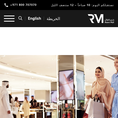
+971 800 707070
نستقبلكم اليوم: 10 صباحاً – 12 منتصف الليل
تسوق
English
الخريطة
ترفيه
مطاعم ومقاهي
عروض وفعاليات
خدمات
موقعنا
التأجير